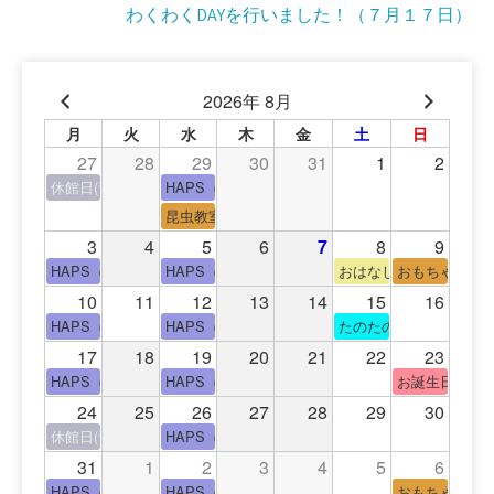
わくわくDAYを行いました！（７月１７日）
稿
ナ
2026年 8月
ビ
月
火
水
木
金
土
日
ゲ
27
28
29
30
31
1
2
ー
休館日(青少年会館休館日)
HAPS（中高生タイム）
昆虫教室
シ
3
4
5
6
7
8
9
ョ
HAPS（中高生タイム）
HAPS（中高生タイム）
おはなし会
おもちゃの広
10
11
12
13
14
15
16
ン
HAPS（中高生タイム）
HAPS（中高生タイム）
たのたのサイエンス教
17
18
19
20
21
22
23
HAPS（中高生タイム）
HAPS（中高生タイム）
お誕生日(手形
24
25
26
27
28
29
30
休館日(青少年会館休館日)
HAPS（中高生タイム）
31
1
2
3
4
5
6
HAPS（中高生タイム）
HAPS（中高生タイム）
おもちゃの広