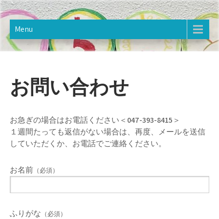
Skip
樋野口こども館
2020年12月オープン。樋野口こども館のホームページです。
to
content
Menu
お問い合わせ
お急ぎの場合はお電話ください＜
047-393-8415
＞
１週間たっても返信がない場合は、再度、メールを送信
していただくか、お電話でご連絡ください。
お名前
（必須）
ふりがな
（必須）