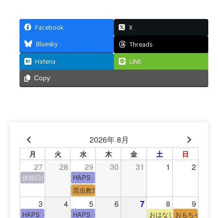
Facebook
X
Bluesky
Threads
Hatena
LINE
Copy
2026年 8月
月
火
水
木
金
土
日
27
28
29
30
31
1
2
休館日(青少年会館休館日)
HAPS（中高生タイム）
昆虫教室
3
4
5
6
7
8
9
HAPS（中高生タイム）
HAPS（中高生タイム）
おはなし会
おもちゃの広