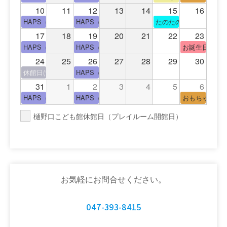
10
11
12
13
14
15
16
HAPS（中高生タイム）
HAPS（中高生タイム）
たのたのサイエンス教
17
18
19
20
21
22
23
HAPS（中高生タイム）
HAPS（中高生タイム）
お誕生日(手形
24
25
26
27
28
29
30
休館日(青少年会館休館日)
HAPS（中高生タイム）
31
1
2
3
4
5
6
HAPS（中高生タイム）
HAPS（中高生タイム）
おもちゃの広
樋野口こども館休館日（プレイルーム開館日）
お気軽にお問合せください。
047-393-8415