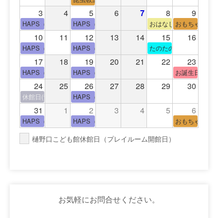
ョ
3
4
5
6
7
8
9
HAPS（中高生タイム）
HAPS（中高生タイム）
おはなし会
おもちゃの広
ン
10
11
12
13
14
15
16
HAPS（中高生タイム）
HAPS（中高生タイム）
たのたのサイエンス教
17
18
19
20
21
22
23
HAPS（中高生タイム）
HAPS（中高生タイム）
お誕生日(手形
24
25
26
27
28
29
30
休館日(青少年会館休館日)
HAPS（中高生タイム）
31
1
2
3
4
5
6
HAPS（中高生タイム）
HAPS（中高生タイム）
おもちゃの広
樋野口こども館休館日（プレイルーム開館日）
お気軽にお問合せください。