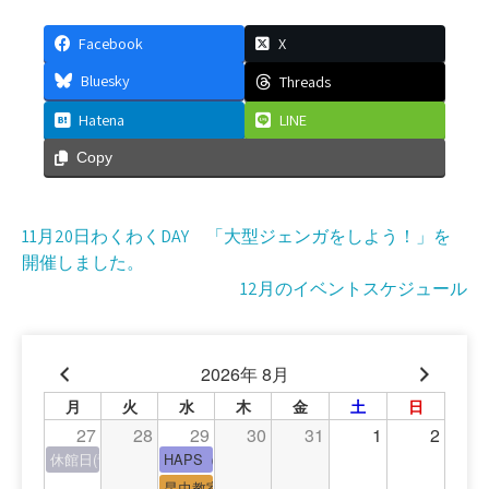
Facebook
X
Bluesky
Threads
Hatena
LINE
Copy
投
11月20日わくわくDAY 「大型ジェンガをしよう！」を
開催しました。
稿
12月のイベントスケジュール
ナ
ビ
2026年 8月
ゲ
月
火
水
木
金
土
日
ー
27
28
29
30
31
1
2
休館日(青少年会館休館日)
HAPS（中高生タイム）
シ
昆虫教室