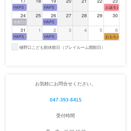
17
18
19
20
21
22
23
HAPS（中高生タイム）
HAPS（中高生タイム）
お誕生日(手形
24
25
26
27
28
29
30
休館日(青少年会館休館日)
HAPS（中高生タイム）
31
1
2
3
4
5
6
HAPS（中高生タイム）
HAPS（中高生タイム）
おもちゃの広
樋野口こども館休館日（プレイルーム開館日）
お気軽にお問合せください。
047-393-8415
受付時間