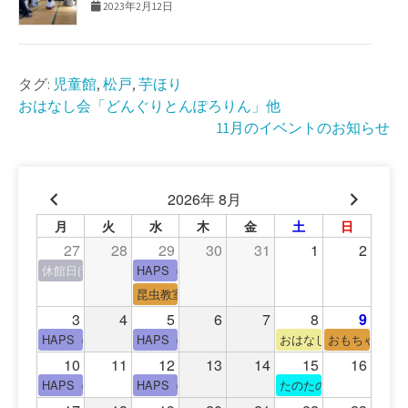
2023年2月12日
タグ:
児童館
,
松戸
,
芋ほり
投
おはなし会「どんぐりとんぽろりん」他
11月のイベントのお知らせ
稿
ナ
2026年 8月
ビ
月
火
水
木
金
土
日
ゲ
27
28
29
30
31
1
2
ー
休館日(青少年会館休館日)
HAPS（中高生タイム）
昆虫教室
シ
3
4
5
6
7
8
9
ョ
HAPS（中高生タイム）
HAPS（中高生タイム）
おはなし会
おもちゃの広
10
11
12
13
14
15
16
ン
HAPS（中高生タイム）
HAPS（中高生タイム）
たのたのサイエンス教