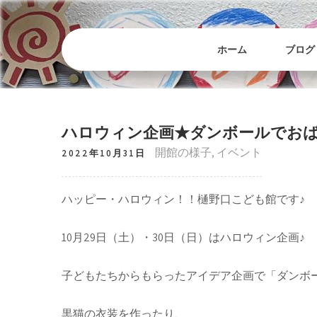
Skip
to
content
ホーム
ブログ
ハロウィン企画★ダンボールでお
開館の様子
,
イベント
2022年10月31日
ハッピー・ハロウィン！！樋野口こども館です♪
10月29日（土）・30日（日）はハロウィン企画♪
子どもたちからもらったアイデア企画で「ダンボ
黒猫の衣装を作ったり、