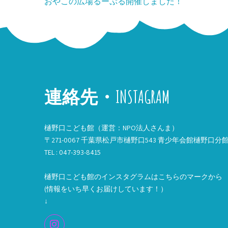
投
おやこの広場るーぷる開催しました！
稿
ナ
ビ
ゲ
連絡先・INSTAGRAM
ー
シ
樋野口こども館（運営：NPO法人さんま）
ョ
〒271-0067 千葉県松戸市樋野口543 青少年会館樋野口分
ン
TEL : 047-393-8415
樋野口こども館のインスタグラムはこちらのマークから
(情報をいち早くお届けしています！）
↓