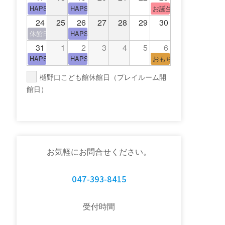
HAPS（中高生タイム）
HAPS（中高生タイム）
お誕生日(手形でお誕生
24
25
26
27
28
29
30
休館日(青少年会館休館日)
HAPS（中高生タイム）
31
1
2
3
4
5
6
HAPS（中高生タイム）
HAPS（中高生タイム）
おもちゃの広場
樋野口こども館休館日（プレイルーム開
館日）
お気軽にお問合せください。
047-393-8415
受付時間