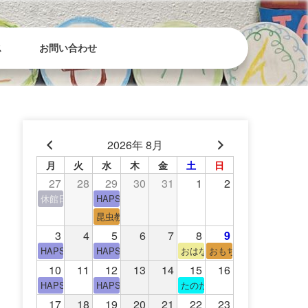
ス
お問い合わせ
2026年 8月
月
火
水
木
金
土
日
27
28
29
30
31
1
2
休館日(青少年会館休館日)
HAPS（中高生タイム）
昆虫教室
3
4
5
6
7
8
9
HAPS（中高生タイム）
HAPS（中高生タイム）
おはなし会
おもちゃの広場
10
11
12
13
14
15
16
HAPS（中高生タイム）
HAPS（中高生タイム）
たのたのサイエンス教室
17
18
19
20
21
22
23