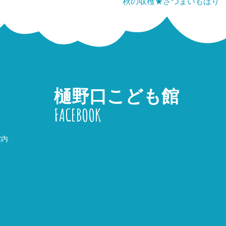
秋の収穫★さつまいもほり
樋野口こども館
FACEBOOK
館内