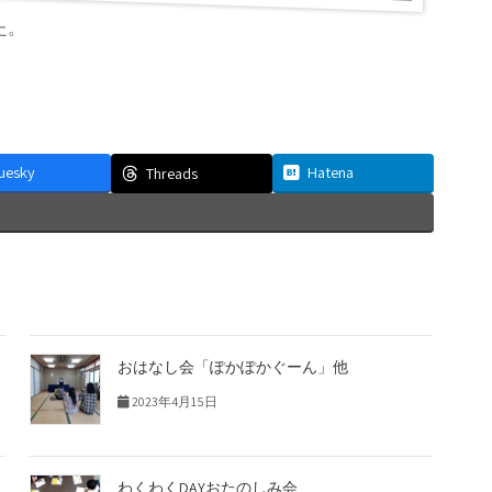
た。
luesky
Hatena
Threads
おはなし会「ぽかぽかぐーん」他
2023年4月15日
わくわくDAYおたのしみ会