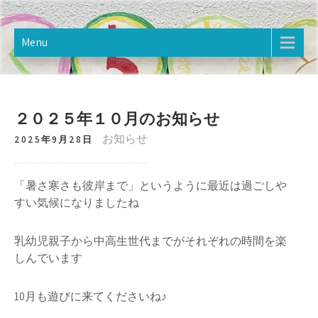
Skip
樋野口こども館
2020年12月オープン。樋野口こども館のホームページです。
to
content
Menu
２０２５年１０月のお知らせ
お知らせ
2025年9月28日
「暑さ寒さも彼岸まで」というように最近は過ごしや
すい気候になりましたね
乳幼児親子から中高生世代までがそれぞれの時間を楽
しんでいます
10月も遊びに来てくださいね♪