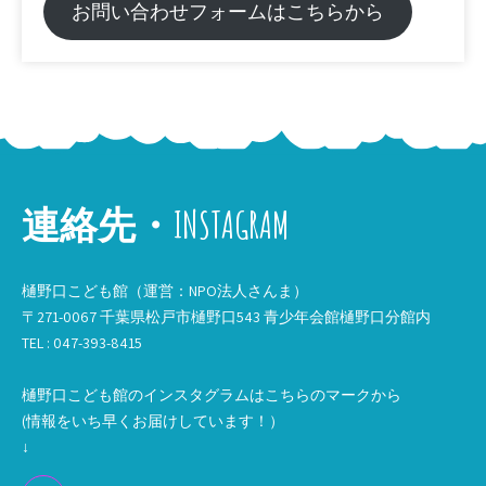
お問い合わせフォームはこちらから
連絡先・INSTAGRAM
樋野口こども館（運営：NPO法人さんま）
〒271-0067 千葉県松戸市樋野口543 青少年会館樋野口分館内
TEL : 047-393-8415
樋野口こども館のインスタグラムはこちらのマークから
(情報をいち早くお届けしています！）
↓