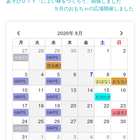
投
あそびＤＩＹ「にょい棒をつくろう」開催しました
９月のおもちゃの広場開催しました
稿
ナ
2026年 8月
ビ
月
火
水
木
金
土
日
ゲ
27
28
29
30
31
1
2
ー
休館日(青少年会館休館日)
HAPS（中高生タイム）
昆虫教室
シ
3
4
5
6
7
8
9
ョ
HAPS（中高生タイム）
HAPS（中高生タイム）
おはなし会
おもちゃの広
10
11
12
13
14
15
16
ン
HAPS（中高生タイム）
HAPS（中高生タイム）
たのたのサイエンス教
17
18
19
20
21
22
23
HAPS（中高生タイム）
HAPS（中高生タイム）
お誕生日(手形
24
25
26
27
28
29
30
休館日(青少年会館休館日)
HAPS（中高生タイム）
31
1
2
3
4
5
6