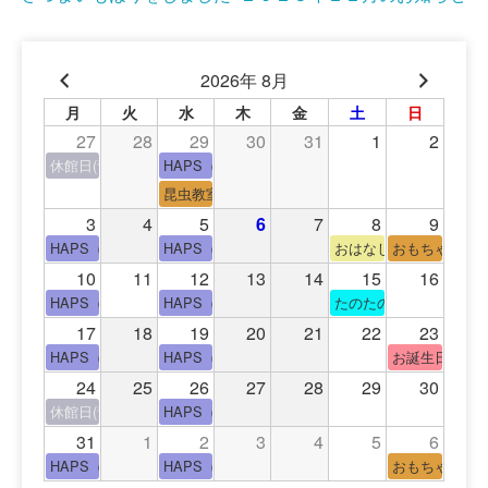
投
稿
ナ
2026年 8月
ビ
月
火
水
木
金
土
日
27
28
29
30
31
1
2
ゲ
休館日(青少年会館休館日)
HAPS（中高生タイム）
ー
昆虫教室
3
4
5
6
7
8
9
シ
HAPS（中高生タイム）
HAPS（中高生タイム）
おはなし会
おもちゃの広
ョ
10
11
12
13
14
15
16
HAPS（中高生タイム）
HAPS（中高生タイム）
たのたのサイエンス教
ン
17
18
19
20
21
22
23
HAPS（中高生タイム）
HAPS（中高生タイム）
お誕生日(手形
24
25
26
27
28
29
30
休館日(青少年会館休館日)
HAPS（中高生タイム）
31
1
2
3
4
5
6
HAPS（中高生タイム）
HAPS（中高生タイム）
おもちゃの広