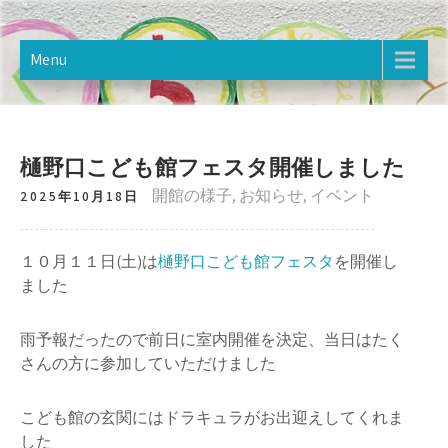
Skip
樋野口こども館
2020年12月オープン。樋野口こども館のホームページです。
to
content
Menu
樋野口こども館フェスタ開催しました
開館の様子
,
お知らせ
,
イベント
2025年10月18日
１０月１１日(土)は
樋野口こども館フェスタ
を開催し
ました
雨予報だったので前日に室内開催を決定、当日はたく
さんの方に参加していただけました
こども館の玄関にはドラキュラがお出迎えしてくれま
した