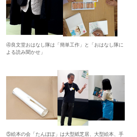
④良文堂おはなし隊は「簡単工作」と「おはなし隊に
よる読み聞かせ」
⑤絵本の会「たんぽぽ」は大型紙芝居、大型絵本、手