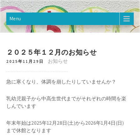
Skip
樋野口こども館
2020年12月オープン。樋野口こども館のホームページです。
to
content
Menu
２０２５年１２月のお知らせ
お知らせ
2025年11月29日
急に寒くなり、体調を崩したりしていませんか？
乳幼児親子から中高生世代までがそれぞれの時間を楽
しんでいます
年末年始は2025年12月28日(土)から2026年1月4日(日)
まで休館となります