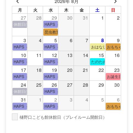
2026年 8月
ビ
月
火
水
木
金
土
日
ゲ
27
28
29
30
31
1
2
ー
休館日(青少年会館休館日)
HAPS（中高生タイム）
昆虫教室
シ
3
4
5
6
7
8
9
ョ
HAPS（中高生タイム）
HAPS（中高生タイム）
おはなし会
おもちゃの広
10
11
12
13
14
15
16
ン
HAPS（中高生タイム）
HAPS（中高生タイム）
たのたのサイエンス教
17
18
19
20
21
22
23
HAPS（中高生タイム）
HAPS（中高生タイム）
お誕生日(手形
24
25
26
27
28
29
30
休館日(青少年会館休館日)
HAPS（中高生タイム）
31
1
2
3
4
5
6
HAPS（中高生タイム）
HAPS（中高生タイム）
おもちゃの広
樋野口こども館休館日（プレイルーム開館日）