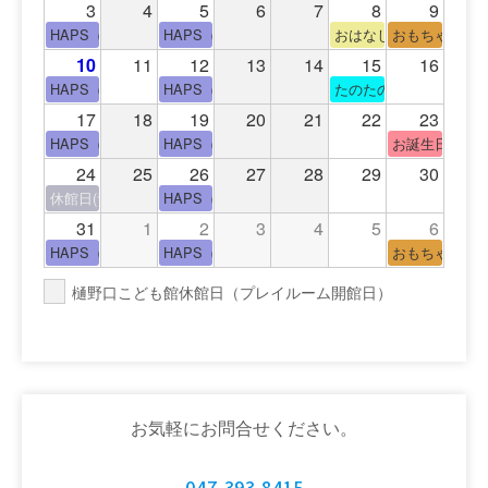
3
4
5
6
7
8
9
HAPS（中高生タイム）
HAPS（中高生タイム）
おはなし会
おもちゃの広
10
11
12
13
14
15
16
HAPS（中高生タイム）
HAPS（中高生タイム）
たのたのサイエンス教
17
18
19
20
21
22
23
HAPS（中高生タイム）
HAPS（中高生タイム）
お誕生日(手形
24
25
26
27
28
29
30
休館日(青少年会館休館日)
HAPS（中高生タイム）
31
1
2
3
4
5
6
HAPS（中高生タイム）
HAPS（中高生タイム）
おもちゃの広
樋野口こども館休館日（プレイルーム開館日）
お気軽にお問合せください。
047-393-8415