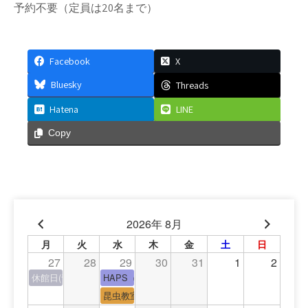
予約不要（定員は20名まで）
Facebook
X
Bluesky
Threads
Hatena
LINE
Copy
2026年 8月
月
火
水
木
金
土
日
27
28
29
30
31
1
2
休館日(青少年会館休館日)
HAPS（中高生タイム）
昆虫教室