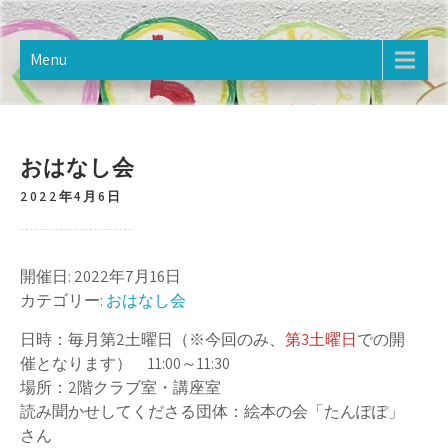
Skip
樋野口こども館
2020年12月オープン。樋野口こども館のホームページです。
to
content
Menu
おはなし会
2022年4月6日
開催日: 2022年7月16日
カテゴリー:
おはなし会
日時：毎月第2土曜日（※今回のみ、
第3土曜日
での開
催となります） 11:00～11:30
場所：2階クラブ室・講座室
読み聞かせしてくださる団体：絵本の会「たんぽぽ」
さん