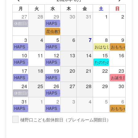
月
火
水
木
金
土
日
27
28
29
30
31
1
2
休館日(青少年会館休館日)
HAPS（中高生タイム）
昆虫教室
3
4
5
6
7
8
9
HAPS（中高生タイム）
HAPS（中高生タイム）
おはなし会
おもちゃの広
10
11
12
13
14
15
16
HAPS（中高生タイム）
HAPS（中高生タイム）
たのたのサイエンス教
17
18
19
20
21
22
23
HAPS（中高生タイム）
HAPS（中高生タイム）
お誕生日(手形
24
25
26
27
28
29
30
休館日(青少年会館休館日)
HAPS（中高生タイム）
31
1
2
3
4
5
6
HAPS（中高生タイム）
HAPS（中高生タイム）
おもちゃの広
樋野口こども館休館日（プレイルーム開館日）