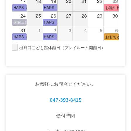
17
18
19
20
21
22
23
HAPS（中高生タイム）
HAPS（中高生タイム）
お誕生日(手形
24
25
26
27
28
29
30
休館日(青少年会館休館日)
HAPS（中高生タイム）
31
1
2
3
4
5
6
HAPS（中高生タイム）
HAPS（中高生タイム）
おもちゃの広
樋野口こども館休館日（プレイルーム開館日）
お気軽にお問合せください。
047-393-8415
受付時間