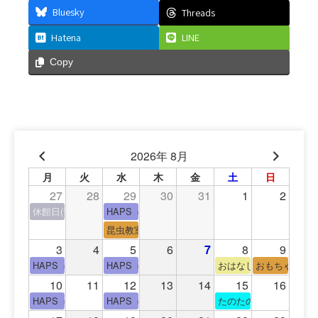
Bluesky
Threads
Hatena
LINE
Copy
2026年 8月
月
火
水
木
金
土
日
27
28
29
30
31
1
2
休館日(青少年会館休館日)
HAPS（中高生タイム）
昆虫教室
3
4
5
6
7
8
9
HAPS（中高生タイム）
HAPS（中高生タイム）
おはなし会
おもちゃの広
10
11
12
13
14
15
16
HAPS（中高生タイム）
HAPS（中高生タイム）
たのたのサイエンス教