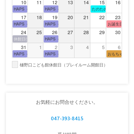
10
11
12
13
14
15
16
HAPS（中高生タイム）
HAPS（中高生タイム）
たのたのサイエンス教
17
18
19
20
21
22
23
HAPS（中高生タイム）
HAPS（中高生タイム）
お誕生日(手形
24
25
26
27
28
29
30
休館日(青少年会館休館日)
HAPS（中高生タイム）
31
1
2
3
4
5
6
HAPS（中高生タイム）
HAPS（中高生タイム）
おもちゃの広
樋野口こども館休館日（プレイルーム開館日）
お気軽にお問合せください。
047-393-8415