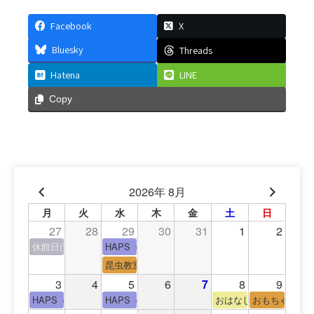
Facebook
X
Bluesky
Threads
Hatena
LINE
Copy
2026年 8月
月
火
水
木
金
土
日
27
28
29
30
31
1
2
休館日(青少年会館休館日)
HAPS（中高生タイム）
昆虫教室
3
4
5
6
7
8
9
HAPS（中高生タイム）
HAPS（中高生タイム）
おはなし会
おもちゃの広