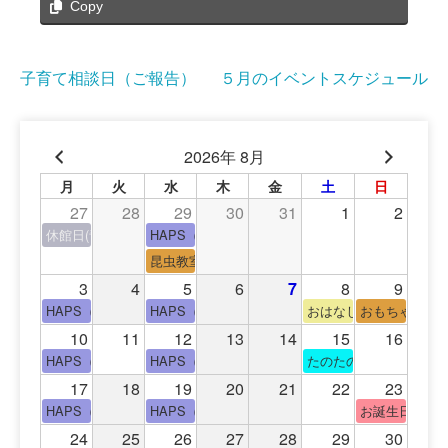
Copy
投
子育て相談日（ご報告）
５月のイベントスケジュール
稿
ナ
2026年 8月
ビ
月
火
水
木
金
土
日
27
28
29
30
31
1
2
ゲ
休館日(青少年会館休館日)
HAPS（中高生タイム）
ー
昆虫教室
3
4
5
6
7
8
9
シ
HAPS（中高生タイム）
HAPS（中高生タイム）
おはなし会
おもちゃの広
ョ
10
11
12
13
14
15
16
HAPS（中高生タイム）
HAPS（中高生タイム）
たのたのサイエンス教
ン
17
18
19
20
21
22
23
HAPS（中高生タイム）
HAPS（中高生タイム）
お誕生日(手形
24
25
26
27
28
29
30