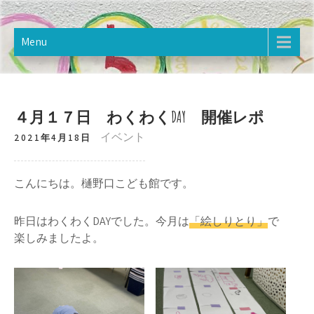
Skip
樋野口こども館
2020年12月オープン。樋野口こども館のホームページです。
to
content
Menu
４月１７日 わくわくDAY 開催レポ
イベント
2021年4月18日
こんにちは。樋野口こども館です。
昨日はわくわくDAYでした。今月は
「絵しりとり」
で
楽しみましたよ。