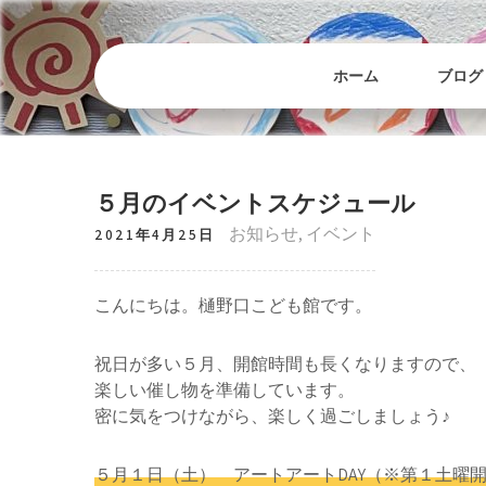
Skip
to
content
ホーム
ブログ
５月のイベントスケジュール
お知らせ
,
イベント
2021年4月25日
こんにちは。樋野口こども館です。
祝日が多い５月、開館時間も長くなりますので、
楽しい催し物を準備しています。
密に気をつけながら、楽しく過ごしましょう♪
５月１日（土） アートアートDAY（※第１土曜