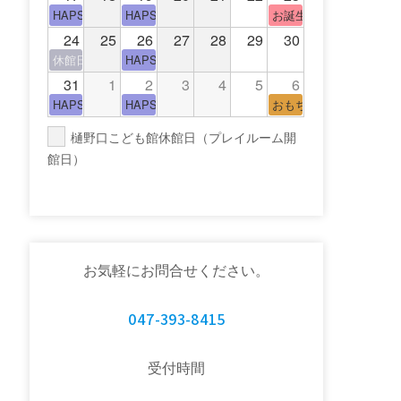
HAPS（中高生タイム）
HAPS（中高生タイム）
お誕生日(手形でお誕生
24
25
26
27
28
29
30
休館日(青少年会館休館日)
HAPS（中高生タイム）
31
1
2
3
4
5
6
HAPS（中高生タイム）
HAPS（中高生タイム）
おもちゃの広場
樋野口こども館休館日（プレイルーム開
館日）
お気軽にお問合せください。
047-393-8415
受付時間