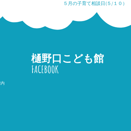
５月の子育て相談日(５/１０）
樋野口こども館
FACEBOOK
館内