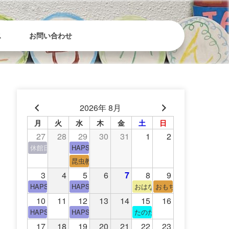
ス
お問い合わせ
2026年 8月
月
火
水
木
金
土
日
27
28
29
30
31
1
2
休館日(青少年会館休館日)
HAPS（中高生タイム）
昆虫教室
3
4
5
6
7
8
9
HAPS（中高生タイム）
HAPS（中高生タイム）
おはなし会
おもちゃの広場
10
11
12
13
14
15
16
HAPS（中高生タイム）
HAPS（中高生タイム）
たのたのサイエンス教室
17
18
19
20
21
22
23