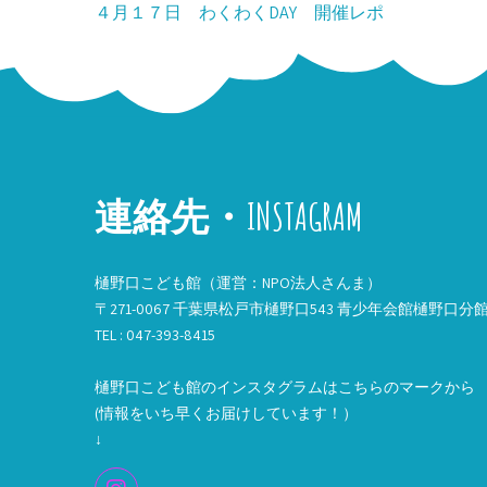
投
４月１７日 わくわくDAY 開催レポ
稿
ナ
ビ
ゲ
連絡先・INSTAGRAM
ー
シ
樋野口こども館（運営：NPO法人さんま）
ョ
〒271-0067 千葉県松戸市樋野口543 青少年会館樋野口分
ン
TEL : 047-393-8415
樋野口こども館のインスタグラムはこちらのマークから
(情報をいち早くお届けしています！）
↓