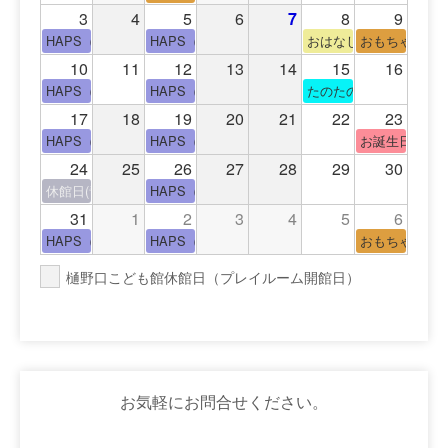
3
4
5
6
7
8
9
HAPS（中高生タイム）
HAPS（中高生タイム）
おはなし会
おもちゃの広
10
11
12
13
14
15
16
HAPS（中高生タイム）
HAPS（中高生タイム）
たのたのサイエンス教
17
18
19
20
21
22
23
HAPS（中高生タイム）
HAPS（中高生タイム）
お誕生日(手形
24
25
26
27
28
29
30
休館日(青少年会館休館日)
HAPS（中高生タイム）
31
1
2
3
4
5
6
HAPS（中高生タイム）
HAPS（中高生タイム）
おもちゃの広
樋野口こども館休館日（プレイルーム開館日）
お気軽にお問合せください。