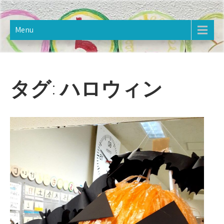
Skip
樋野口こども館
2020年12月オープン。樋野口こども館のホームページです。
to
content
Menu
タグ:
ハロウィン